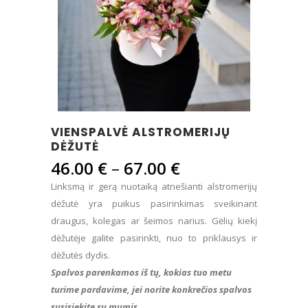
VIENSPALVĖ ALSTROMERIJŲ
DĖŽUTĖ
Price
46.00
€
–
67.00
€
range:
Linksmą ir gerą nuotaiką atnešianti alstromerijų
46.00 €
dėžutė yra puikus pasirinkimas sveikinant
through
draugus, kolegas ar šeimos narius. Gėlių kiekį
67.00 €
dėžutėje galite pasirinkti, nuo to priklausys ir
dėžutės dydis.
Spalvos parenkamos iš tų, kokias tuo metu
turime pardavime, jei norite konkrečios spalvos
susisiekite su mumis.