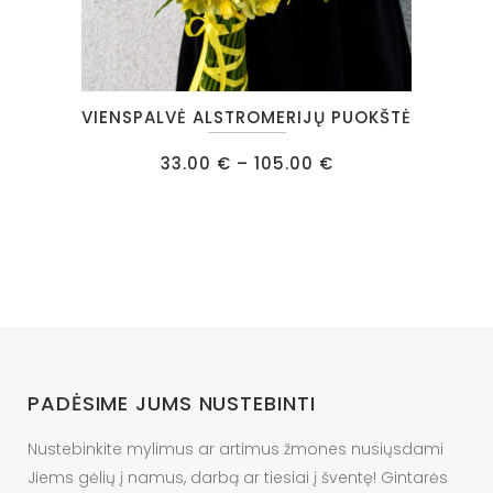
This
VIENSPALVĖ ALSTROMERIJŲ PUOKŠTĖ
product
has
Price
33.00
€
–
105.00
€
range:
multiple
33.00 €
through
variants.
105.00 €
The
options
may
be
chosen
on
PADĖSIME JUMS NUSTEBINTI
the
product
Nustebinkite mylimus ar artimus žmones nusiųsdami
page
Jiems gėlių į namus, darbą ar tiesiai į šventę! Gintarės