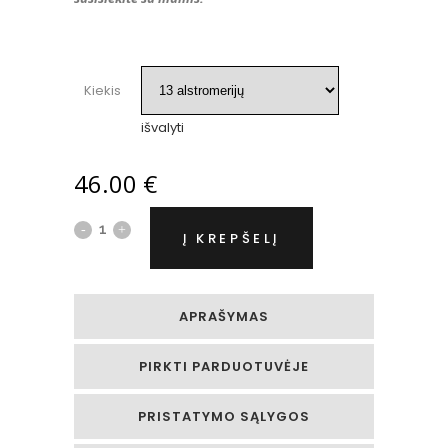
Kiekis
išvalyti
46.00
€
Vienspalvė
Į KREPŠELĮ
alstromerijų
dėžutė
APRAŠYMAS
quantity
PIRKTI PARDUOTUVĖJE
PRISTATYMO SĄLYGOS