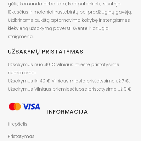
gėlių komanda dirba tam, kad patenkintų siuntėjo
lūkesčius ir maloniai nustebintų bei pradžiuginų gavėją.
Užtikriname aukštą aptarnavimo kokybę ir stengiamės
kiekvieną užsakymą paversti švente ir džiugia
staigmena.
UŽSAKYMŲ PRISTATYMAS
Užsakymus nuo 40 € Vilniaus mieste pristatysime
nemokamai.
Užsakymus iki 40 € Vilniaus mieste pristatysime už 7 €.
Užsakymus Vilniaus priemiesčiuose pristatysime už 9 €.
INFORMACIJA
Krepšelis
Pristatymas