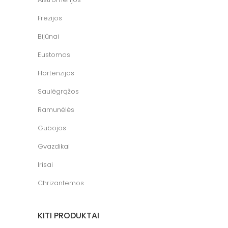
Frezijos
Bijūnai
Eustomos
Hortenzijos
Saulėgrąžos
Ramunėlės
Gubojos
Gvazdikai
Irisai
Chrizantemos
KITI PRODUKTAI