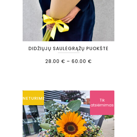
page
This
DIDŽIŲJŲ SAULĖGRĄŽŲ PUOKŠTĖ
product
has
Price
28.00
€
–
60.00
€
range:
multiple
28.00 €
through
variants.
60.00 €
The
options
NETURIME
Tik
may
atsiėmimas
be
chosen
on
the