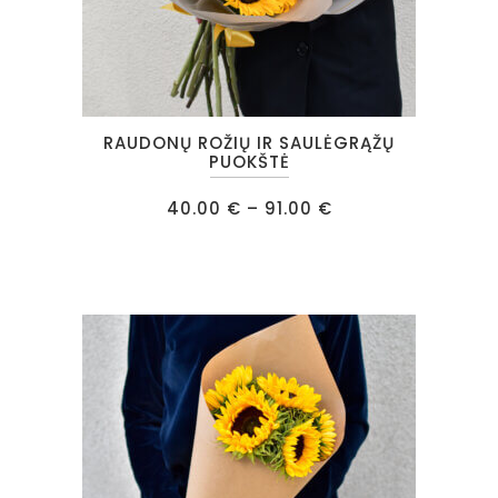
This
RAUDONŲ ROŽIŲ IR SAULĖGRĄŽŲ
product
PUOKŠTĖ
has
Price
40.00
€
–
91.00
€
multiple
range:
40.00 €
variants.
through
91.00 €
The
options
may
be
chosen
on
the
product