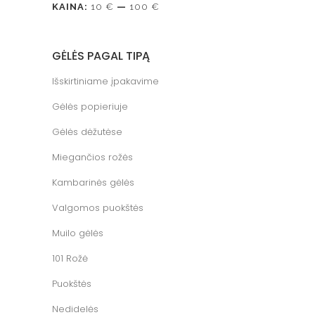
KAINA:
10 €
—
100 €
GĖLĖS PAGAL TIPĄ
Išskirtiniame įpakavime
Gėlės popieriuje
Gėlės dėžutėse
Miegančios rožės
Kambarinės gėlės
Valgomos puokštės
Muilo gėlės
101 Rožė
Puokštės
Nedidelės