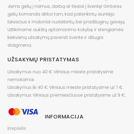
Jiems gėlių į namus, darbą ar tiesiai į šventę! Gintarės
gėlių komanda dirba tam, kad patenkintų siuntėjo
lūkesčius ir maloniai nustebintų bei pradžiuginų gavėją.
Užtikriname aukštą aptarnavimo kokybę ir stengiamės
kiekvieną užsakymą paversti švente ir džiugia
staigmena.
UŽSAKYMŲ PRISTATYMAS
Užsakymus nuo 40 € Vilniaus mieste pristatysime
nemokamai.
Užsakymus iki 40 € Vilniaus mieste pristatysime už 7 €.
Užsakymus Vilniaus priemiesčiuose pristatysime už 9 €.
INFORMACIJA
Krepšelis