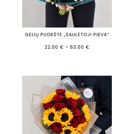
This
GĖLIŲ PUOKŠTĖ „SAULĖTOJI PIEVA“
product
has
Price
22.00
€
–
63.00
€
range:
multiple
22.00 €
through
variants.
63.00 €
The
options
may
be
chosen
on
the
product
page