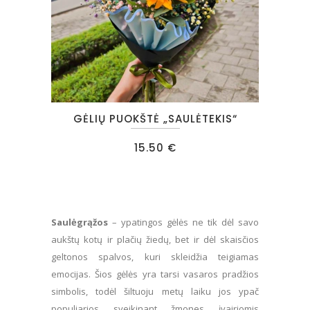
product
page
GĖLIŲ PUOKŠTĖ „SAULĖTEKIS“
15.50
€
Saulėgrąžos
– ypatingos gėlės ne tik dėl savo
aukštų kotų ir plačių žiedų, bet ir dėl skaisčios
geltonos spalvos, kuri skleidžia teigiamas
emocijas. Šios gėlės yra tarsi vasaros pradžios
simbolis, todėl šiltuoju metų laiku jos ypač
populiarios sveikinant žmones įvairiomis