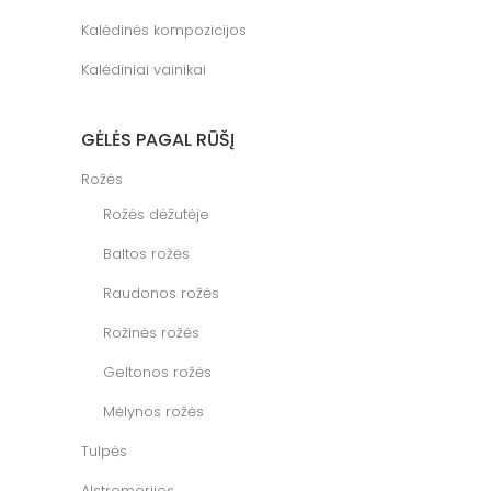
Kalėdinės kompozicijos
Kalėdiniai vainikai
GĖLĖS PAGAL RŪŠĮ
Rožės
Rožės dėžutėje
Baltos rožės
Raudonos rožės
Rožinės rožės
Geltonos rožės
Mėlynos rožės
Tulpės
Alstromerijos